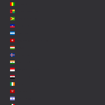
Guinea (GNF Fr)
Guinea-Bissau (XOF Fr)
Guyana (GYD $)
Haiti (EUR €)
Honduras (HNL L)
Hong Kong SAR (HKD $)
Hungary (HUF Ft)
Iceland (ISK kr)
India (INR ₹)
Indonesia (IDR Rp)
Iraq (EUR €)
Ireland (EUR €)
Isle of Man (GBP £)
Israel (ILS ₪)