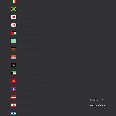
Italy (EUR €)
Jamaica (JMD $)
Japan (JPY ¥)
Jersey (EUR €)
Jordan (EUR €)
Kazakhstan (KZT ₸)
Kenya (KES KSh)
Kiribati (EUR €)
Kosovo (EUR €)
Kuwait (EUR €)
Kyrgyzstan (KGS som)
Laos (LAK ₭)
Latvia (EUR €)
English
Language
Lebanon (LBP ل.ل)
Deutsch
Lesotho (EUR €)