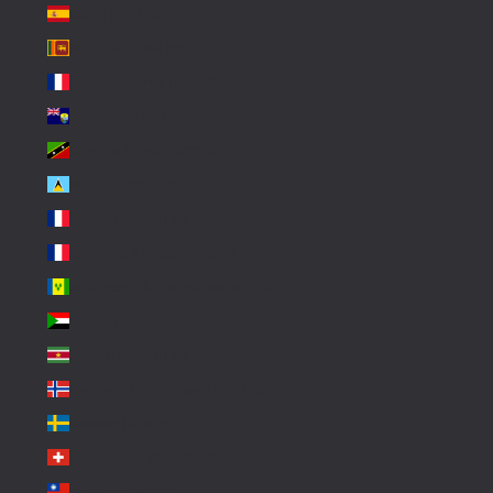
Spain (EUR €)
Sri Lanka (LKR ₨)
St. Barthélemy (EUR €)
St. Helena (SHP £)
St. Kitts & Nevis (XCD $)
St. Lucia (XCD $)
St. Martin (EUR €)
St. Pierre & Miquelon (EUR €)
St. Vincent & Grenadines (XCD $)
Sudan (EUR €)
Suriname (EUR €)
Svalbard & Jan Mayen (EUR €)
Sweden (SEK kr)
Switzerland (CHF CHF)
Taiwan (TWD $)