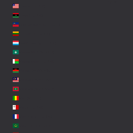
English
Liberia (EUR €)
Libya (EUR €)
Liechtenstein (CHF CHF)
Lithuania (EUR €)
Luxembourg (EUR €)
Macao SAR (MOP P)
Madagascar (EUR €)
Malawi (MWK MK)
Malaysia (MYR RM)
Maldives (MVR MVR)
Mali (XOF Fr)
Malta (EUR €)
Martinique (EUR €)
Mauritania (EUR €)