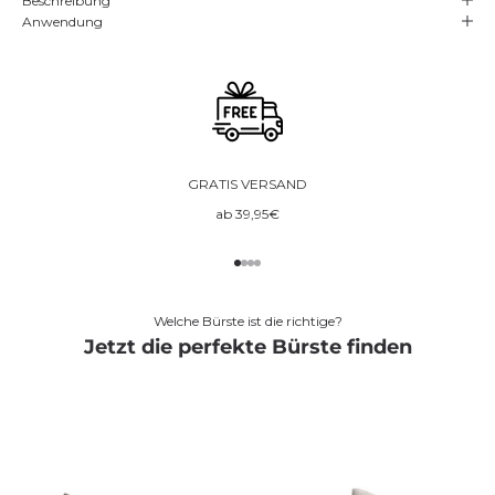
Beschreibung
Anwendung
GRATIS VERSAND
ab 39,95€
Go to element 1
Go to element 2
Go to element 3
Go to element 4
Welche Bürste ist die richtige?
Jetzt die perfekte Bürste finden