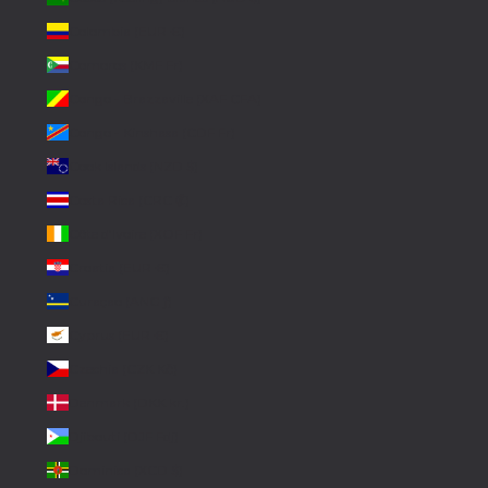
Colombia (EUR €)
Comoros (KMF Fr)
Congo - Brazzaville (XAF CFA)
Congo - Kinshasa (CDF Fr)
Cook Islands (NZD $)
Costa Rica (CRC ₡)
Côte d’Ivoire (XOF Fr)
Croatia (EUR €)
Curaçao (ANG ƒ)
Cyprus (EUR €)
Czechia (CZK Kč)
Denmark (DKK kr.)
Djibouti (DJF Fdj)
Dominica (XCD $)