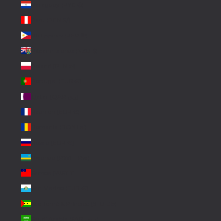
Paraguay (PYG ₲)
Peru (PEN S/)
Philippines (PHP ₱)
Pitcairn Islands (NZD $)
Poland (PLN zł)
Portugal (EUR €)
Qatar (QAR ر.ق)
Réunion (EUR €)
Romania (RON Lei)
Russia (EUR €)
Rwanda (RWF FRw)
Samoa (WST T)
San Marino (EUR €)
São Tomé & Príncipe (STD Db)
Saudi Arabia (SAR ر.س)