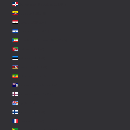
Dominican Republic (DOP $)
Ecuador (USD $)
Egypt (EGP ج.م)
El Salvador (USD $)
Equatorial Guinea (XAF CFA)
Eritrea (EUR €)
Estonia (EUR €)
Eswatini (EUR €)
Ethiopia (ETB Br)
Falkland Islands (FKP £)
Faroe Islands (DKK kr.)
Fiji (FJD $)
Finland (EUR €)
France (EUR €)