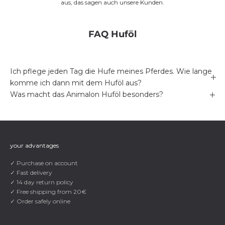
aus, das sagen auch unsere Kunden.
FAQ Huföl
Ich pflege jeden Tag die Hufe meines Pferdes. Wie lange
komme ich dann mit dem Huföl aus?
Was macht das Animalon Huföl besonders?
your advantages
✓ Purchase on account
✓ Fast delivery
✓ 14 day return policy
✓ Free shipping from 20€
✓ Order safely online