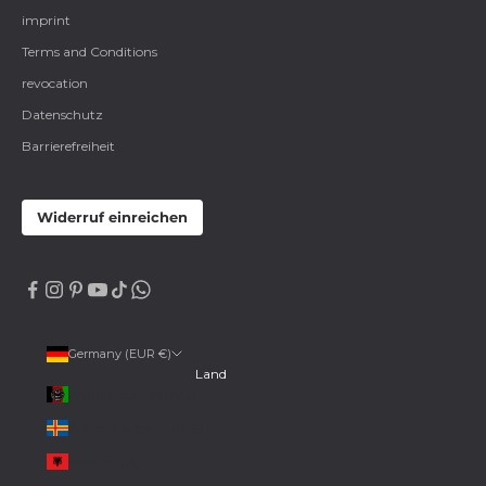
imprint
Terms and Conditions
revocation
Datenschutz
Barrierefreiheit
Widerruf einreichen
Germany (EUR €)
Land
Afghanistan (AFN ؋)
Åland Islands (EUR €)
Albania (ALL L)