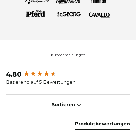
Kundenmeinungen
4.80
New content loaded
Basierend auf 5 Bewertungen
Sortieren
Produktbewertungen