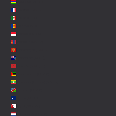
Mauritius (MUR ₨)
Mayotte (EUR €)
Mexico (EUR €)
Moldova (MDL L)
Monaco (EUR €)
Mongolia (MNT ₮)
Montenegro (EUR €)
Montserrat (XCD $)
Morocco (MAD د.م.)
Mozambique (EUR €)
Myanmar (Burma) (MMK K)
Namibia (EUR €)
Nauru (AUD $)
Nepal (NPR Rs.)
Netherlands (EUR €)