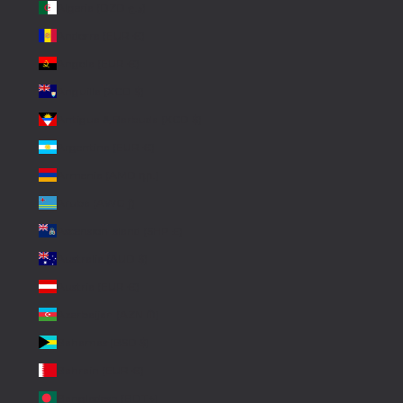
Algeria (DZD د.ج)
Andorra (EUR €)
Angola (EUR €)
Anguilla (XCD $)
Antigua & Barbuda (XCD $)
Argentina (EUR €)
Armenia (AMD դր.)
Aruba (AWG ƒ)
Ascension Island (SHP £)
Australia (AUD $)
Austria (EUR €)
Azerbaijan (AZN ₼)
Bahamas (BSD $)
Bahrain (EUR €)
Bangladesh (BDT ৳)