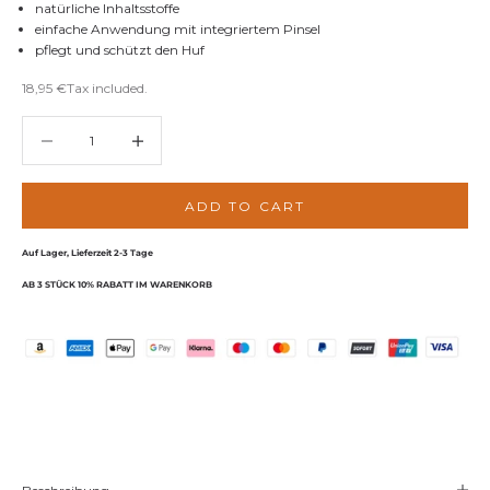
natürliche Inhaltsstoffe
einfache Anwendung mit integriertem Pinsel
pflegt und schützt den Huf
Sale price
18,95 €
Tax included.
Decrease quantity
Decrease quantity
ADD TO CART
Auf Lager, Lieferzeit 2-3 Tage
AB 3 STÜCK 10% RABATT IM WARENKORB