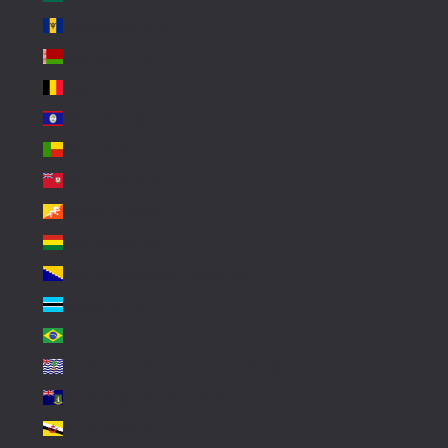
Barbados (BBD $)
Belarus (EUR €)
Belgium (EUR €)
Belize (BZD $)
Benin (XOF Fr)
Bermuda (USD $)
Bhutan (EUR €)
Bolivia (BOB Bs.)
Bosnia & Herzegovina (BAM КМ)
Botswana (BWP P)
Brazil (EUR €)
British Indian Ocean Territory (USD $)
British Virgin Islands (USD $)
Brunei (BND $)