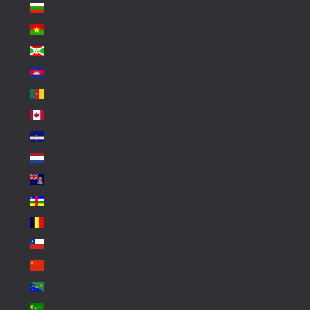
Bulgaria (EUR €)
Burkina Faso (XOF Fr)
Burundi (BIF Fr)
Cambodia (KHR ៛)
Cameroon (XAF CFA)
Canada (CAD $)
Cape Verde (CVE $)
Caribbean Netherlands (USD $)
Cayman Islands (KYD $)
Central African Republic (XAF CFA)
Chad (XAF CFA)
Chile (EUR €)
China (CNY ¥)
Christmas Island (AUD $)
Cocos (Keeling) Islands (AUD $)