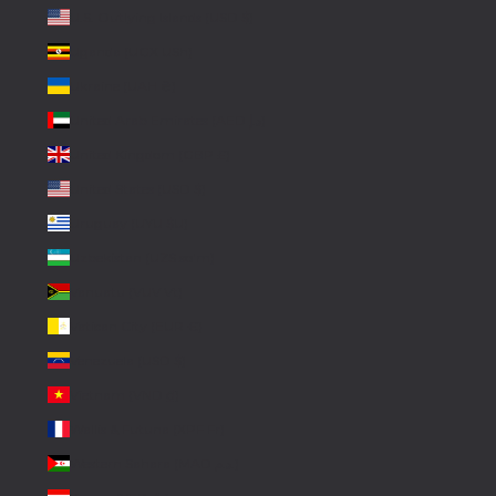
U.S. Outlying Islands (USD $)
Uganda (UGX USh)
Ukraine (UAH ₴)
United Arab Emirates (AED د.إ)
United Kingdom (GBP £)
United States (USD $)
Uruguay (UYU $U)
Uzbekistan (UZS so'm)
Vanuatu (VUV Vt)
Vatican City (EUR €)
Venezuela (USD $)
Vietnam (VND ₫)
Wallis & Futuna (XPF Fr)
Western Sahara (MAD د.م.)