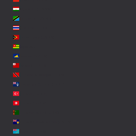
Tajikistan (TJS ЅМ)
Tanzania (TZS Sh)
Thailand (THB ฿)
Timor-Leste (USD $)
Togo (XOF Fr)
Tokelau (NZD $)
Tonga (TOP T$)
Trinidad & Tobago (TTD $)
Tristan da Cunha (GBP £)
Türkiye (EUR €)
Tunisia (EUR €)
Turkmenistan (EUR €)
Turks & Caicos Islands (USD $)
Tuvalu (AUD $)