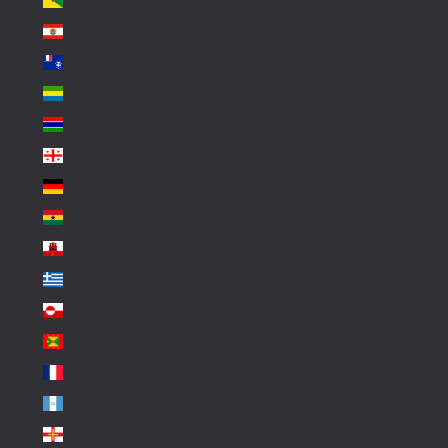
French Guiana (EUR €)
French Polynesia (XPF Fr)
French Southern Territories (EUR €)
Gabon (XOF Fr)
Gambia (GMD D)
Georgia (EUR €)
Germany (EUR €)
Ghana (EUR €)
Gibraltar (GBP £)
Greece (EUR €)
Greenland (DKK kr.)
Grenada (XCD $)
Guadeloupe (EUR €)
Guatemala (GTQ Q)
Guernsey (GBP £)