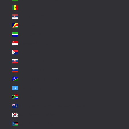
Senegal (XOF Fr)
Serbia (RSD РСД)
Seychelles (EUR €)
Sierra Leone (SLL Le)
Singapore (SGD $)
Sint Maarten (ANG ƒ)
Slovakia (EUR €)
Slovenia (EUR €)
Solomon Islands (SBD $)
Somalia (EUR €)
South Africa (EUR €)
South Georgia & South Sandwich Islands (GBP £)
South Korea (KRW ₩)
South Sudan (EUR €)