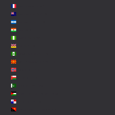
New Caledonia (XPF Fr)
New Zealand (NZD $)
Nicaragua (NIO C$)
Niger (XOF Fr)
Nigeria (NGN ₦)
Niue (NZD $)
Norfolk Island (AUD $)
North Macedonia (MKD ден)
Norway (EUR €)
Oman (EUR €)
Pakistan (PKR ₨)
Palestinian Territories (ILS ₪)
Panama (USD $)
Papua New Guinea (PGK K)